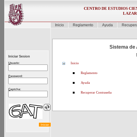
CENTRO DE ESTUDIOS CIEN
LAZAR
Inicio
Reglamento
Ayuda
Recupera
Sistema de 
Iniciar Sesion
U
suario:
Inicio
Reglamento
P
assword:
Ayuda
C
aptcha:
Recuperar Contraseña