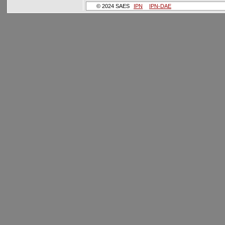
© 2024 SAES
IPN
IPN-DAE