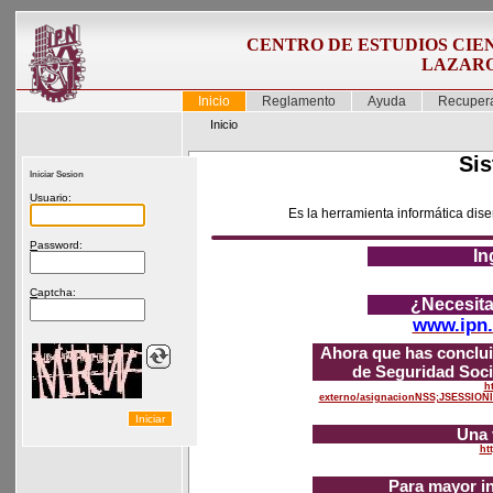
CENTRO DE ESTUDIOS CIEN
LAZAR
Inicio
Reglamento
Ayuda
Recupera
Inicio
Sis
Iniciar Sesion
U
suario:
Es la herramienta informática dise
P
assword:
In
C
aptcha:
¿Necesita
www.ipn.
Ahora que has conclui
de Seguridad Soci
h
externo/asignacionNSS;JSESSI
Una 
ht
Para mayor in