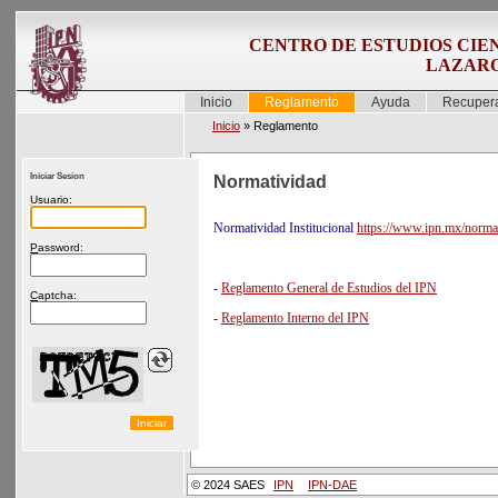
CENTRO DE ESTUDIOS CIEN
LAZAR
Inicio
Reglamento
Ayuda
Recupera
Inicio
»
Reglamento
Iniciar Sesion
Normatividad
U
suario:
Normatividad Institucional
https://www.ipn.mx/normat
P
assword:
-
Reglamento General de Estudios del IPN
C
aptcha:
-
Reglamento Interno del IPN
© 2024 SAES
IPN
IPN-DAE