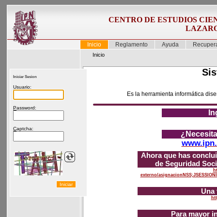
CENTRO DE ESTUDIOS CIEN
LAZAR
Inicio
Reglamento
Ayuda
Recupera
Inicio
Sis
Iniciar Sesion
U
suario:
Es la herramienta informática dise
P
assword:
In
C
aptcha:
¿Necesita
www.ipn.
Ahora que has conclui
de Seguridad Soci
h
externo/asignacionNSS;JSESSI
Una 
ht
Para mayor in